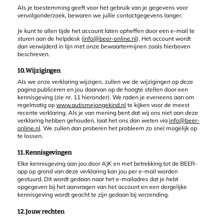
Als je toestemming geeft voor het gebruik van je gegevens voor
vervolgonderzoek, bewaren we jullie contactgegevens langer.
Je kunt te allen tijde het account laten opheffen door een e-mail te
sturen aan de helpdesk (
info@beer-online.nl
). Het account wordt
dan verwijderd in lijn met onze bewaartermijnen zoals hierboven
beschreven.
10. Wijzigingen
Als we onze verklaring wijzigen, zullen we de wijzigingen op deze
pagina publiceren en jou daarvan op de hoogte stellen door een
kennisgeving (zie nr. 11 hieronder). We raden je eveneens aan om
regelmatig op
www.autismejongekind.nl
te kijken voor de meest
recente verklaring. Als je van mening bent dat wij ons niet aan deze
verklaring hebben gehouden, laat het ons dan weten via
info@beer-
online.nl
. We zullen dan proberen het probleem zo snel mogelijk op
te lossen.
11. Kennisgevingen
Elke kennisgeving aan jou door AJK en met betrekking tot de BEER-
app op grond van deze verklaring kan jou per e-mail worden
gestuurd. Dit wordt gedaan naar het e-mailadres dat je hebt
opgegeven bij het aanvragen van het account en een dergelijke
kennisgeving wordt geacht te zijn gedaan bij verzending.
12. Jouw rechten