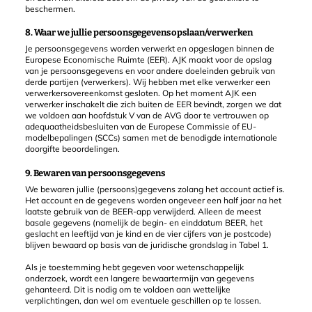
beschermen.
8. Waar we jullie persoonsgegevens opslaan/verwerken
Je persoonsgegevens worden verwerkt en opgeslagen binnen de
Europese Economische Ruimte (EER). AJK maakt voor de opslag
van je persoonsgegevens en voor andere doeleinden gebruik van
derde partijen (verwerkers). Wij hebben met elke verwerker een
verwerkersovereenkomst gesloten. Op het moment AJK een
verwerker inschakelt die zich buiten de EER bevindt, zorgen we dat
we voldoen aan hoofdstuk V van de AVG door te vertrouwen op
adequaatheidsbesluiten van de Europese Commissie of EU-
modelbepalingen (SCCs) samen met de benodigde internationale
doorgifte beoordelingen.
9. Bewaren van persoonsgegevens
We bewaren jullie (persoons)gegevens zolang het account actief is.
Het account en de gegevens worden ongeveer een half jaar na het
laatste gebruik van de BEER-app verwijderd. Alleen de meest
basale gegevens (namelijk de begin- en einddatum BEER, het
geslacht en leeftijd van je kind en de vier cijfers van je postcode)
blijven bewaard op basis van de juridische grondslag in Tabel 1.
Als je toestemming hebt gegeven voor wetenschappelijk
onderzoek, wordt een langere bewaartermijn van gegevens
gehanteerd. Dit is nodig om te voldoen aan wettelijke
verplichtingen, dan wel om eventuele geschillen op te lossen.