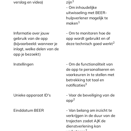
1
verslag en video)
zijn
- Om inhoudelijke
uitwisseling met BEER-
hulpverlener mogelijk te
1
maken
Informatie over jouw
- Om te monitoren hoe de
gebruik van de app
app wordt gebruikt en of
2
(bijvoorbeeld: wanneer je
deze technisch goed werkt
inlogt, welke delen van de
app je bezoekt)
Instellingen
- Om de functionaliteit van
de app te personaliseren en
voorkeuren in te stellen met
betrekking tot taal en
3
notificaties
Unieke apparaat ID's
- Voor de beveiliging van de
2
app
Einddatum BEER
- Van belang om inzicht te
verkrijgen in de duur van de
trajecten zodat AJK de
dienstverlening kan
2