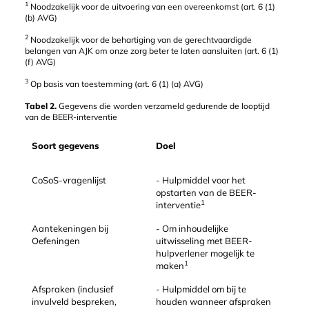
1
Noodzakelijk voor de uitvoering van een overeenkomst (art. 6 (1)
(b) AVG)
2
Noodzakelijk voor de behartiging van de gerechtvaardigde
belangen van AJK om onze zorg beter te laten aansluiten (art. 6 (1)
(f) AVG)
3
Op basis van toestemming (art. 6 (1) (a) AVG)
Tabel 2.
Gegevens die worden verzameld gedurende de looptijd
van de BEER-interventie
Soort gegevens
Doel
CoSoS-vragenlijst
- Hulpmiddel voor het
opstarten van de BEER-
1
interventie
Aantekeningen bij
- Om inhoudelijke
Oefeningen
uitwisseling met BEER-
hulpverlener mogelijk te
1
maken
Afspraken (inclusief
- Hulpmiddel om bij te
invulveld bespreken,
houden wanneer afspraken