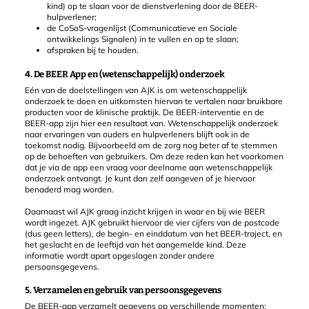
kind) op te slaan voor de dienstverlening door de BEER-
hulpverlener;
de CoSoS-vragenlijst (Communicatieve en Sociale
ontwikkelings Signalen) in te vullen en op te slaan;
afspraken bij te houden.
4. De BEER App en (wetenschappelijk) onderzoek
Eén van de doelstellingen van AJK is om wetenschappelijk
onderzoek te doen en uitkomsten hiervan te vertalen naar bruikbare
producten voor de klinische praktijk. De BEER-interventie en de
BEER-app zijn hier een resultaat van. Wetenschappelijk onderzoek
naar ervaringen van ouders en hulpverleners blijft ook in de
toekomst nodig. Bijvoorbeeld om de zorg nog beter af te stemmen
op de behoeften van gebruikers. Om deze reden kan het voorkomen
dat je via de app een vraag voor deelname aan wetenschappelijk
onderzoek ontvangt. Je kunt dan zelf aangeven of je hiervoor
benaderd mag worden.
Daarnaast wil AJK graag inzicht krijgen in waar en bij wie BEER
wordt ingezet. AJK gebruikt hiervoor de vier cijfers van de postcode
(dus geen letters), de begin- en einddatum van het BEER-traject, en
het geslacht en de leeftijd van het aangemelde kind. Deze
informatie wordt apart opgeslagen zonder andere
persoonsgegevens.
5. Verzamelen en gebruik van persoonsgegevens
De BEER-app verzamelt gegevens op verschillende momenten: