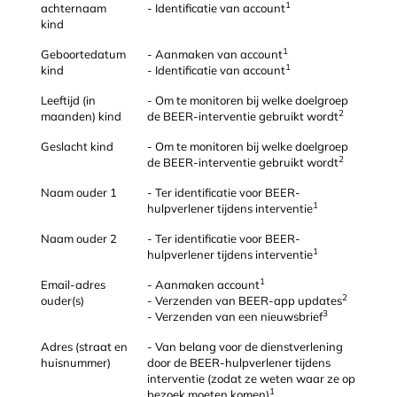
1
achternaam
- Identificatie van account
kind
1
Geboortedatum
- Aanmaken van account
1
kind
- Identificatie van account
Leeftijd (in
- Om te monitoren bij welke doelgroep
2
maanden) kind
de BEER-interventie gebruikt wordt
Geslacht kind
- Om te monitoren bij welke doelgroep
2
de BEER-interventie gebruikt wordt
Naam ouder 1
- Ter identificatie voor BEER-
1
hulpverlener tijdens interventie
Naam ouder 2
- Ter identificatie voor BEER-
1
hulpverlener tijdens interventie
1
Email-adres
- Aanmaken account
2
ouder(s)
- Verzenden van BEER-app updates
3
- Verzenden van een nieuwsbrief
Adres (straat en
- Van belang voor de dienstverlening
huisnummer)
door de BEER-hulpverlener tijdens
interventie (zodat ze weten waar ze op
1
bezoek moeten komen)