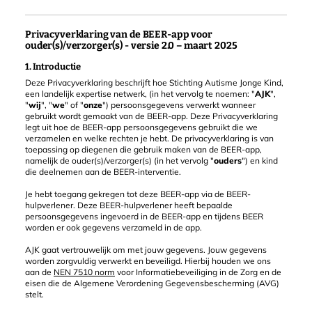
Privacyverklaring van de BEER-app voor
ouder(s)/verzorger(s) - versie 2.0 – maart 2025
1. Introductie
Deze Privacyverklaring beschrijft hoe Stichting Autisme Jonge Kind,
een landelijk expertise netwerk, (in het vervolg te noemen: "
AJK
",
"
wij
", "
we
" of "
onze
") persoonsgegevens verwerkt wanneer
gebruikt wordt gemaakt van de BEER-app. Deze Privacyverklaring
legt uit hoe de BEER-app persoonsgegevens gebruikt die we
verzamelen en welke rechten je hebt. De privacyverklaring is van
toepassing op diegenen die gebruik maken van de BEER-app,
namelijk de ouder(s)/verzorger(s) (in het vervolg "
ouders
") en kind
die deelnemen aan de BEER-interventie.
Je hebt toegang gekregen tot deze BEER-app via de BEER-
hulpverlener. Deze BEER-hulpverlener heeft bepaalde
persoonsgegevens ingevoerd in de BEER-app en tijdens BEER
worden er ook gegevens verzameld in de app.
AJK gaat vertrouwelijk om met jouw gegevens. Jouw gegevens
worden zorgvuldig verwerkt en beveiligd. Hierbij houden we ons
aan de
NEN 7510 norm
voor Informatiebeveiliging in de Zorg en de
eisen die de Algemene Verordening Gegevensbescherming (AVG)
stelt.