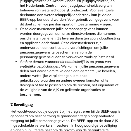
jeugdpsychiatrie en Accare kinder- en jeugdpsychiatrie) en
het Nederlands Centrum voor Jeugdgezondheidszorg ten
behoeve van wetenschappelijk onderzoek. Voor eventuele
deelname aan wetenschappelijk onderzoek kun je via de
BEER-app benaderd worden. Voor gebruik van gegevens voor
dit doel zullen we jou dan apart om toestemming vragen.
Onze dienstverleners:
Jullie persoonsgegevens kunnen
worden doorgegeven aan onze dienstverleners die namens
ons diensten verlenen. Zij leveren diensten zoals cloudhosting
en applicatie onderhoud. Onze dienstverleners zijn
onderworpen aan contractuele verplichtingen om jullie
persoonsgegevens te beschermen en om de
persoonsgegevens alleen te verwerken zoals geïnstrueerd.
Andere derden wanneer dit noodzakelijk is op grond van
wettelijke verplichtingen:
We kunnen jullie persoonsgegevens
delen met derden om te voldoen aan gerechtelijke bevelen,
andere wettelijke verplichtingen, om onze
gebruiksvoorwaarden en andere overeenkomsten af te
dwingen of toe te passen en om de rechten, het eigendom of
de veiligheid van de AJK en gelieerde organisaties te
beschermen.
7. Beveiliging
Het wachtwoord dat je opgeeft bij het registreren bij de BEER-app is
gecodeerd om bescherming te garanderen tegen ongeoorloofde
toegang tot jullie persoonsgegevens. De BEER-app en de door AJK
ingeschakelde verwerkers investeren in hoogwaardige beveiliging
en doen hun uiterste best om de privacy van de gebruikers te