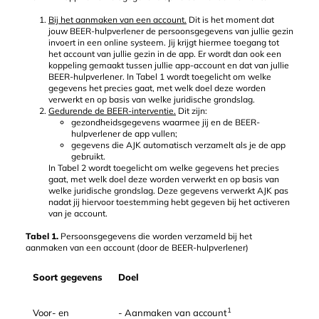
Bij het aanmaken van een account.
Dit is het moment dat
jouw BEER-hulpverlener de persoonsgegevens van jullie gezin
invoert in een online systeem. Jij krijgt hiermee toegang tot
het account van jullie gezin in de app. Er wordt dan ook een
koppeling gemaakt tussen jullie app-account en dat van jullie
BEER-hulpverlener. In Tabel 1 wordt toegelicht om welke
gegevens het precies gaat, met welk doel deze worden
verwerkt en op basis van welke juridische grondslag.
Gedurende de BEER-interventie.
Dit zijn:
gezondheidsgegevens waarmee jij en de BEER-
hulpverlener de app vullen;
gegevens die AJK automatisch verzamelt als je de app
gebruikt.
In Tabel 2 wordt toegelicht om welke gegevens het precies
gaat, met welk doel deze worden verwerkt en op basis van
welke juridische grondslag. Deze gegevens verwerkt AJK pas
nadat jij hiervoor toestemming hebt gegeven bij het activeren
van je account.
Tabel 1.
Persoonsgegevens die worden verzameld bij het
aanmaken van een account (door de BEER-hulpverlener)
Soort gegevens
Doel
1
Voor- en
- Aanmaken van account