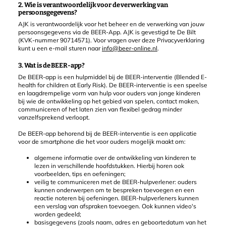
2. Wie is verantwoordelijk voor de verwerking van
persoonsgegevens?
AJK is verantwoordelijk voor het beheer en de verwerking van jouw
persoonsgegevens via de BEER-App. AJK is gevestigd te De Bilt
(KVK-nummer 90714571). Voor vragen over deze Privacyverklaring
kunt u een e-mail sturen naar
info@beer-online.nl
.
3. Wat is de BEER-app?
De BEER-app is een hulpmiddel bij de BEER-interventie (Blended E-
health for children at Early Risk). De BEER-interventie is een speelse
en laagdrempelige vorm van hulp voor ouders van jonge kinderen
bij wie de ontwikkeling op het gebied van spelen, contact maken,
communiceren of het laten zien van flexibel gedrag minder
vanzelfsprekend verloopt.
De BEER-app behorend bij de BEER-interventie is een applicatie
voor de smartphone die het voor ouders mogelijk maakt om:
algemene informatie over de ontwikkeling van kinderen te
lezen in verschillende hoofdstukken. Hierbij horen ook
voorbeelden, tips en oefeningen;
veilig te communiceren met de BEER-hulpverlener: ouders
kunnen onderwerpen om te bespreken toevoegen en een
reactie noteren bij oefeningen. BEER-hulpverleners kunnen
een verslag van afspraken toevoegen. Ook kunnen video's
worden gedeeld;
basisgegevens (zoals naam, adres en geboortedatum van het